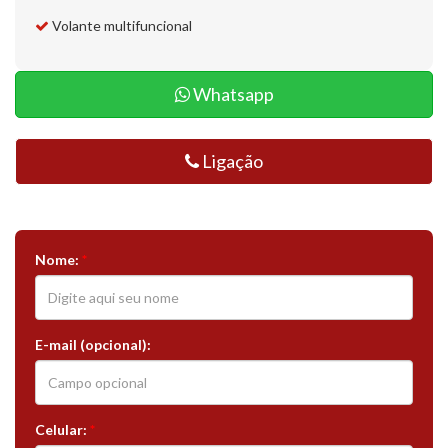
Volante multifuncional
Whatsapp
Ligação
Nome:
*
E-mail (opcional):
Celular:
*